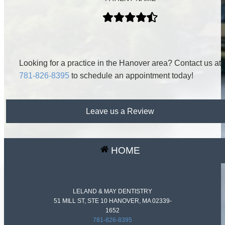
Looking for a practice in the Hanover area? Contact us at
781-826-8395
to schedule an appointment today!
Leave us a Review
HOME
LELAND & MAY DENTISTRY
51 MILL ST, STE 10 HANOVER, MA 02339-
1652
781-826-8395